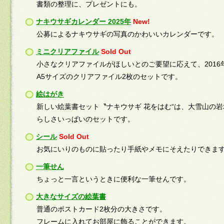
書類の整理に、プレゼントにも。
ナキウサギカレンダー 2025年
New!
公募によるナキウサギの写真のかわいいカレンダーです。
ミニクリアファイル
Sold Out
小さなクリアファイルがほしいとのご要望に応えて、2016
A5サイズのクリアファイル2枚のセットです。
絵はがき
新しい絵葉書セット〝ナキウサギ 花をはむ“は、大雪山の
らしさいっぱいのセットです。
シール
Sold Out
お気にいりのものに貼ったり手紙やメモにそえたりできま
一筆せん
ちょっと一言というときに便利な一筆せんです。
大きなサイズの絵葉書
普通のポストカード2枚分の大きさです。
フレームに入れてお部屋に飾ることができます。