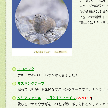
い下さい。 なお、
らグッズの発送まで
らの通知が２,３日
いないので活動日に
*売上金はナキウサ
エコバッグ
ナキウサギのエコバッグができました！
マスキングテープ
貼っても剥がせる気軽なマスキングテープです。ナキウサ
クリアファイル
(
旧クリアファイル
Sold Out
)
愛らしいナキウサギをいつも身近に感じられるクリアファ